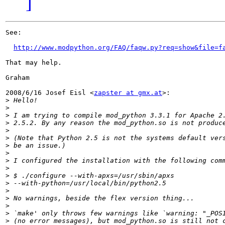
]
See:

http://www.modpython.org/FAQ/faqw.py?req=show&file=f
That may help.

Graham

2008/6/16 Josef Eisl <
zapster at gmx.at
>:

>
>
>
>
>
>
>
>
>
>
>
>
>
>
>
>
>