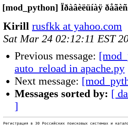
[mod_python] Ïðàâèëüíàÿ ðåãè
Kirill
rusfkk at yahoo.com
Sat Mar 24 02:12:11 EST 2
Previous message:
[mod_
auto_reload in apache.py
Next message:
[mod_pyth
Messages sorted by:
[ da
]
Регистрация в 30 Российских поисковых системах и катало