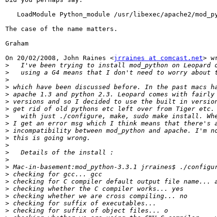
   LoadModule Python_module /usr/libexec/apache2/mod_py
The case of the name matters.

Graham

On 20/02/2008, John Raines <
jrraines at comcast.net
> wr
>
>
>
>
>
>
>
>
>
>
>
>
>
>
>
>
>
>
>
>
>