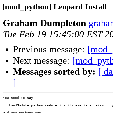
[mod_python] Leopard Install
Graham Dumpleton
graha
Tue Feb 19 15:45:00 EST 2
Previous message:
[mod_p
Next message:
[mod_pyt
Messages sorted by:
[ da
]
You need to say:

   LoadModule python_module /usr/libexec/apache2/mod_py
Did you perhaps say:
